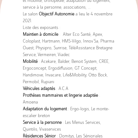
et mobilité, orthopédie, adaptation du logement,
service à la personne, associations, …
Le salon
Objectif Autonomie
a lieu le 4 novembre
Services
2021.
Liste des exposants :
Maintien à domicile
: Alter Eco Santé, Apex,
Coloplast, Hartmann, HMS-Vilgo, Innov’Sa, Pharma
Ouest, Physipro, Sunrise, TéléAssistance Bretagne
Service, Vermeiren, Viadec
Mobilité
: Acekare, Balder, Benoit System, CREE,
Ergoconcept, Ergodiffusion, GT Concept,
Handimove, Invacare, Life&Mobility, Otto Bock,
Produits
Permobil, Rupiani
Véhicules adaptés
: A.C.A
Prothèses mammaires et lingerie adaptée
:
Amoena
Adaptation du logement
: Ergo-logis, Le monte-
escalier breton
Service à la personne
: Les Menus Services,
Quintilis, Vivaservices
Résidences Sénior
: Domitys, Les Sénioriales