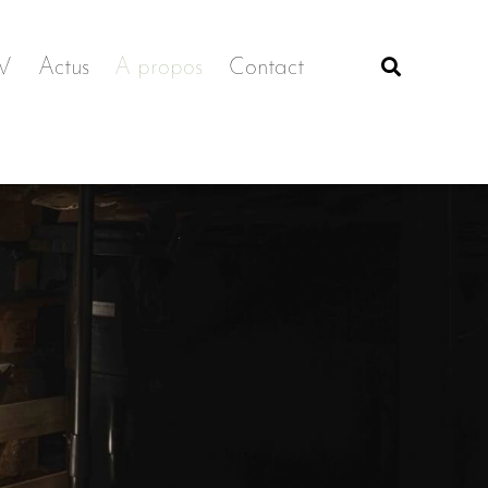
V
Actus
A propos
Contact