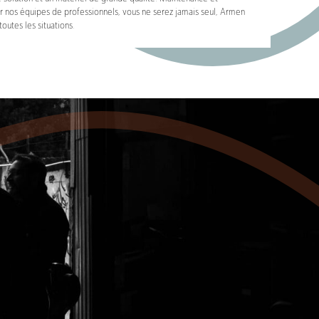
r nos équipes de professionnels, vous ne serez jamais seul, Armen
toutes les situations.