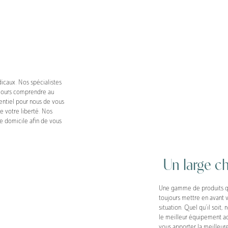
dicaux. Nos spécialistes
ujours comprendre au
sentiel pour nous de vous
re votre liberté. Nos
e domicile afin de vous
Un large ch
Une gamme de produits qui
toujours mettre en avant v
situation. Quel qu’il soit
le meilleur équipement ad
vous apporter la meilleur