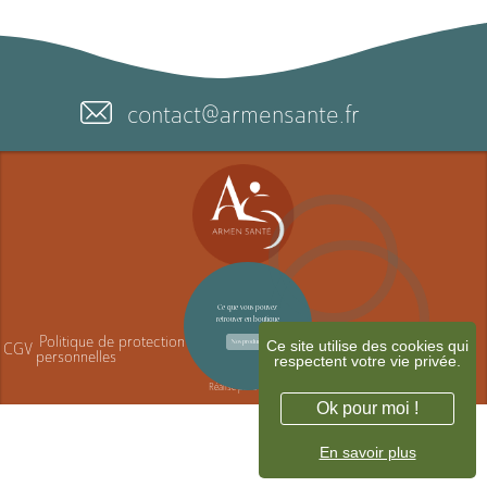
contact@armensante.fr
Contact
Ce que vous pouvez
retrouver en boutique
Politique de protection des données
Mentions
Politique de
Ce site utilise des cookies qui
Nos produits
CGV
personnelles
légales
confidentialité
respectent votre vie privée.
Réalisé par
JODEE
Ok pour moi !
En savoir plus