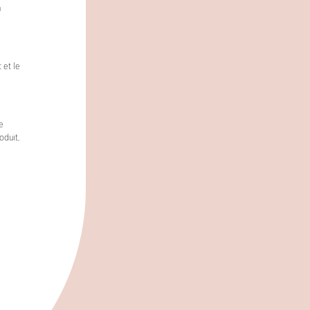
m
 et le
e
oduit,