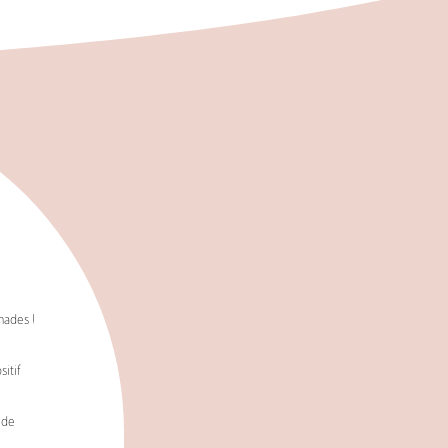
nades !
itif
 de