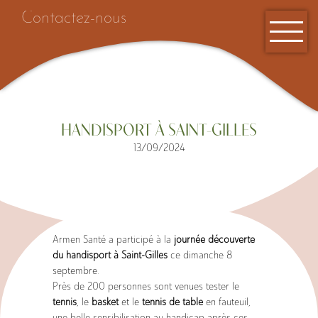
Contactez-nous
HANDISPORT À SAINT-GILLES
13/09/2024
Accueil
Armen Santé a participé à la
journée découverte
du handisport à Saint-Gilles
ce dimanche 8
septembre.
Près de 200 personnes sont venues tester le
tennis
, le
basket
et le
tennis de table
en fauteuil,
une belle sensibilisation au handicap après ces