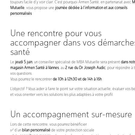
toujours facile d’y voir clair. C’est pourquoi Armen Santé, en partenariat avec
M
Mutuelle
, vous propose une
journée dédiée à l’information et aux conseils
personnalisés
.
Une rencontre pour vous
accompagner dans vos démarche
santé
Le
jeudi 5 juin
, un conseiller spécialisé de MBA Mutuelle sera présent
dans not
magasin Armen Santé à Vannes
, au
2 rue du Dr Joseph Audic
, pour répondre à 
vos questions.
Vous pourrez le rencontrer
de 10h à 12h30 et de 14h à 16h
.
L’objectif ? Vous aider à faire le point sur votre situation actuelle, évaluer vos b
et vous orienter vers les solutions les plus adaptées à votre profil.
Un accompagnement sur-mesure
Lors de cette rencontre, vous pourrez bénéficier :
✅ d’un
bilan personnalisé
de votre protection sociale