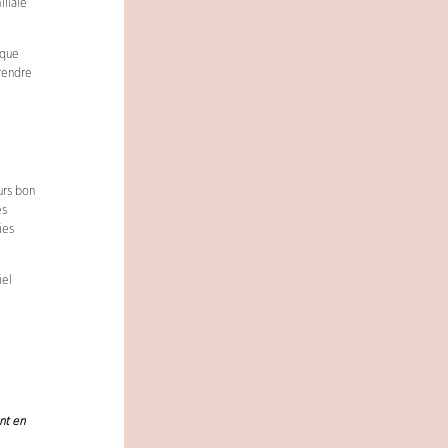
iliale
 que
rendre
urs bon
es
ies
iel
nt en