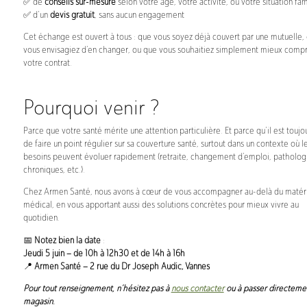
✅ de
conseils sur-mesure
selon votre âge, votre activité, ou votre situation fam
✅ d’un
devis gratuit
, sans aucun engagement
Cet échange est ouvert à tous : que vous soyez déjà couvert par une mutuelle,
vous envisagiez d’en changer, ou que vous souhaitiez simplement mieux comp
votre contrat.
Pourquoi venir ?
Parce que votre santé mérite une attention particulière. Et parce qu’il est toujo
de faire un point régulier sur sa couverture santé, surtout dans un contexte où l
besoins peuvent évoluer rapidement (retraite, changement d’emploi, patholog
chroniques, etc.).
Chez Armen Santé, nous avons à cœur de vous accompagner au-delà du matér
médical, en vous apportant aussi des solutions concrètes pour mieux vivre au
quotidien.
📅
Notez bien la date
:
Jeudi 5 juin – de 10h à 12h30 et de 14h à 16h
📍
Armen Santé – 2 rue du Dr Joseph Audic, Vannes
Pour tout renseignement, n’hésitez pas à
nous contacter
ou à passer directeme
magasin.