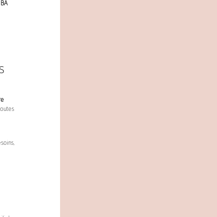
BA
s
re
toutes
esoins,